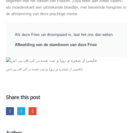
beginnen met het fokken van Friezen. Zoya heeft aan zowel vaders-
als moederskant een uitstekende bloedlijn, met beroemde hengsten in
de afstamming van deze prachtige merrie.
Als deze Fries uw droompaard is, laat het ons dan weten.
Afbeelding van de stamboom van deze Fries
عکسی از شجره یِ زویا و ثبت شده در کی.اف.پی.اس
Share this post
Author