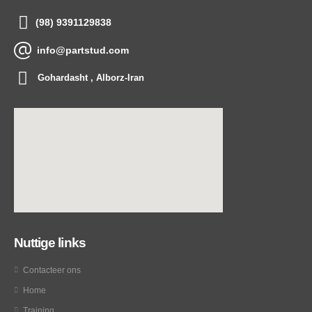
(98) 9391129838
info@partstud.com
Gohardasht , Alborz-Iran
Nuttige links
Contacteer ons
Home
Training