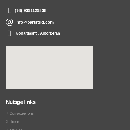
(98) 9391129838
info@partstud.com
Gohardasht , Alborz-Iran
Nuttige links
Contacteer ons
Home