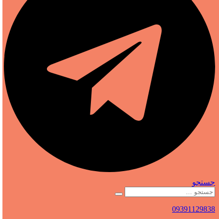
جستجو
09391129838