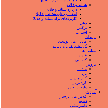
حمایت ها از نژاد کاسپین
شتلند و فلابلا
درباره شتلند و فلابلا
استانداردهای شتلند و فلابلا
کاربردهای نژاد شتلند و فلابلا
پونی
ترکمن
اسپرت
تولیدات
مادیان های تولیدی
کره های فریزین پارت
سیلمی ها
فریزین
کاسپین
فروش
مادیان
نریان
کره مادیان
کره نریان
واردات فریزین
آموزش
کلاس های درساژ
تغذیه
دامپزشکی