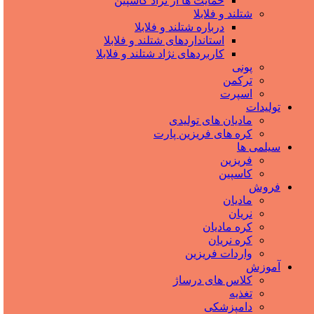
حمایت ها از نژاد کاسپین
شتلند و فلابلا
درباره شتلند و فلابلا
استانداردهای شتلند و فلابلا
کاربردهای نژاد شتلند و فلابلا
پونی
ترکمن
اسپرت
تولیدات
مادیان های تولیدی
کره های فریزین پارت
سیلمی ها
فریزین
کاسپین
فروش
مادیان
نریان
کره مادیان
کره نریان
واردات فریزین
آموزش
کلاس های درساژ
تغذیه
دامپزشکی