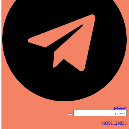
جستجو
09391129838