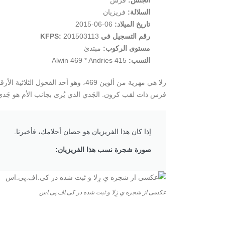
الجنس:
فرس
السلالة:
فريزيان
تاريخ الميلاد:
06-06-2015
رقم التسجيل في KFPS:
201503113
مستوى الركوب:
مبتدئ
النسب:
Alwin 469 * Andries 415
زلا هي مهرية من ألوين 469، وهو أحد ال
فرس ذات لقب كرون. الجَدي الذي يُرى بجانب الأم هو جَدي
إذا كان هذا الفريزيان هو حصان أحلامك، فأخبرنا.
صورة شجرة نسب هذا الفريزيان:
عکسی از شجره یِ زِلا و ثبت شده در کی.اف.پی.اس