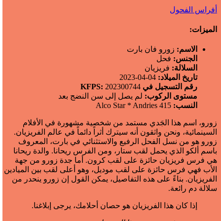
أفراس الفحول
المیزات:
الاسم:
زورو فان بارت
الجنس:
فحل
السلالة:
فريزيان
تاريخ الميلاد:
04-04-2023
رقم التسجيل في KFPS:
202300744
مستوى الركوب:
لم يصل إلى سن النضج بعد
النسب:
Alco Star * Andries 415
زورو، اسم هذا الجَدي مستمد من شخصية مشهورة في الأفلام
السينمائية، ونحن واثقون أنه سيترك أثراً دائماً في عالم الفريزيان.
زورو هو من نسل الفحل الرفيع والاستثنائي في بارت، المعروف
باسم ألكو الذي يحمل لقب ستار، ومن الفرس ريحانا. والدة ريحانا
هي فرس فريزيان حائزة على لقب كرون. أما جدة زورو من جهة
الأب فهي فرس حائزة على لقب موديل، وهو أعلى لقب بين الميادين
الفريزيان. بناءً على هذه التفاصيل، يمكن القول إن زورو ينحدر من
سلالة دم رائعة.
إذا كان هذا الفريزيان هو حصان أحلامك، يرجى إبلاغنا.