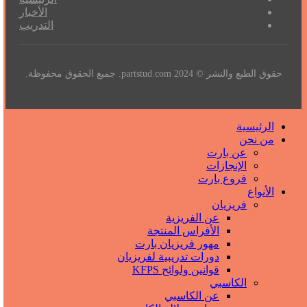
الأخبار
التدريب
حقوق الطبع والنشر © 2024 partstud.com. جميع الحقوق محفوظة.
الرئيسية
من نحن
عن بارت
الإنجازات
فروع بارت
الأنواع
فریزیان
عن الفريزية
الأفراس المنتجة
مهور فريزيان بارت
دورات تدريبية لفريزيان
قوانين ولوائح KFPS
الكاسبي
عن الكاسبي