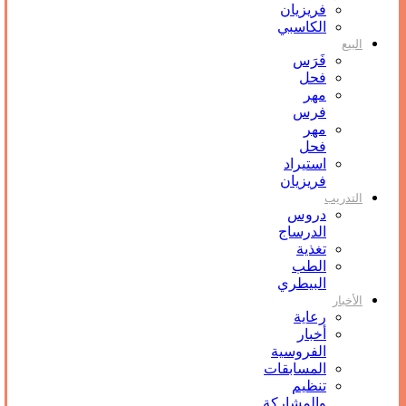
فريزيان
الكاسبي
البيع
فَرَس
فحل
مهر
فرس
مهر
فحل
استيراد
فريزيان
التدريب
دروس
الدرساج
تغذية
الطب
البيطري
الأخبار
رعاية
أخبار
الفروسية
المسابقات
تنظيم
والمشاركة