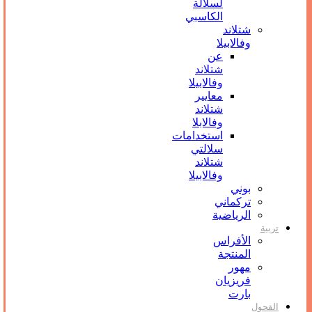
لسلالة
الكاسبي
شتلاند
وفالابيلا
عن
شتلاند
وفالابيلا
معايير
شتلاند
وفالابلا
استخدامات
سلالتي
شتلاند
وفالابيلا
بوني
تركماني
الرياضية
تربیة
الأفراس
المنتجة
مهور
فريزيان
بارت
الفحول