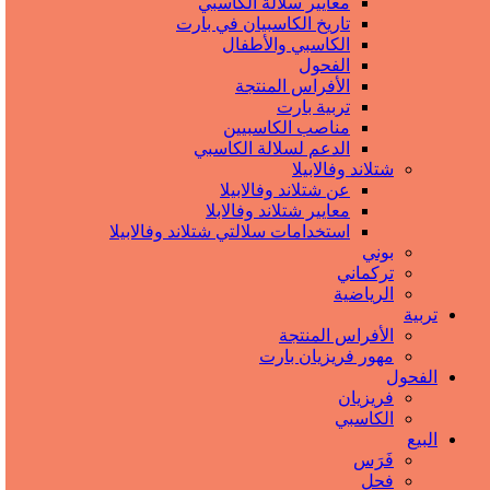
معايير سلالة الكاسبي
تاريخ الكاسبيان في بارت
الكاسبي والأطفال
الفحول
الأفراس المنتجة
تربیة بارت
مناصب الكاسبيين
الدعم لسلالة الكاسبي
شتلاند وفالابيلا
عن شتلاند وفالابيلا
معايير شتلاند وفالابلا
استخدامات سلالتي شتلاند وفالابيلا
بوني
تركماني
الرياضية
تربیة
الأفراس المنتجة
مهور فريزيان بارت
الفحول
فريزيان
الكاسبي
البيع
فَرَس
فحل