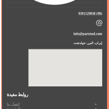
(98) 9391129838
info@partstud.com
إيران، البزر، جولدشت
روابط مفيدة
اتصل بنا
الرئيسية