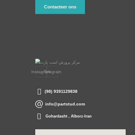
Contacteer ons
Instagram
Telegram
(98) 9391129838
info@partstud.com
Gohardasht , Alborz-Iran