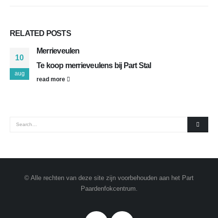
RELATED
POSTS
Merrieveulen
10
Te koop merrieveulens bij Part Stal
aug
read more
© Alle rechten van deze site zijn voorbehouden aan het Part
Paardenfokcentrum.