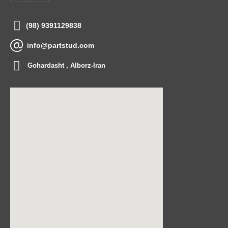
(98) 9391129838
info@partstud.com
Gohardasht , Alborz-Iran