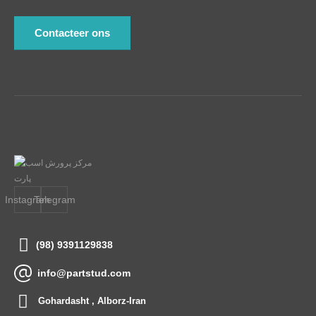
Contacteer ons
Instagram
Telegram
(98) 9391129838
info@partstud.com
Gohardasht , Alborz-Iran