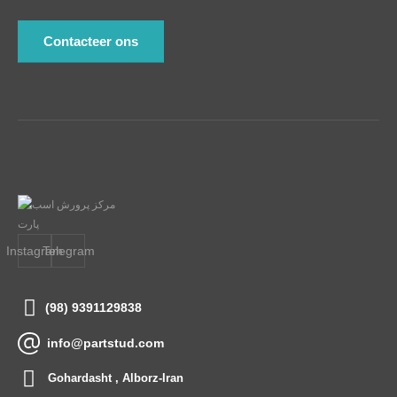
Contacteer ons
Instagram
Telegram
(98) 9391129838
info@partstud.com
Gohardasht , Alborz-Iran