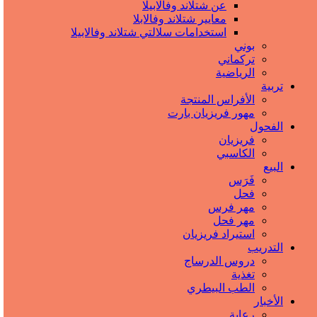
عن شتلاند وفالابيلا
معايير شتلاند وفالابلا
استخدامات سلالتي شتلاند وفالابيلا
بوني
تركماني
الرياضية
تربیة
الأفراس المنتجة
مهور فريزيان بارت
الفحول
فريزيان
الكاسبي
البيع
فَرَس
فحل
مهر فرس
مهر فحل
استيراد فريزيان
التدريب
دروس الدرساج
تغذية
الطب البيطري
الأخبار
رعاية