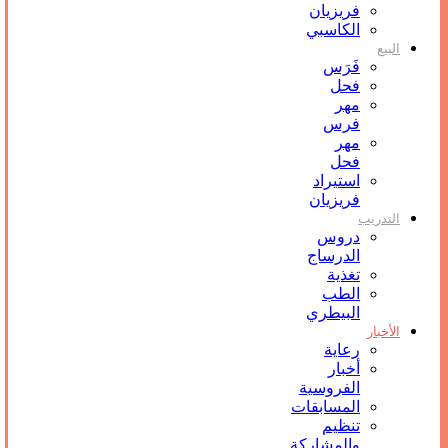
فريزيان
الكاسبي
البيع
فَرَس
فحل
مهر
فرس
مهر
فحل
استيراد
فريزيان
التدريب
دروس
الدرساج
تغذية
الطب
البيطري
الأخبار
رعاية
أخبار
الفروسية
المسابقات
تنظيم
والمشاركة