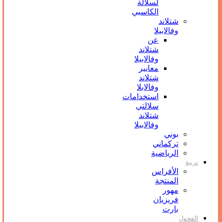
لسلالة
الكاسبي
شتلاند
وفالابيلا
عن
شتلاند
وفالابيلا
معايير
شتلاند
وفالابلا
استخدامات
سلالتي
شتلاند
وفالابيلا
بوني
تركماني
الرياضية
تربیة
الأفراس
المنتجة
مهور
فريزيان
بارت
الفحول